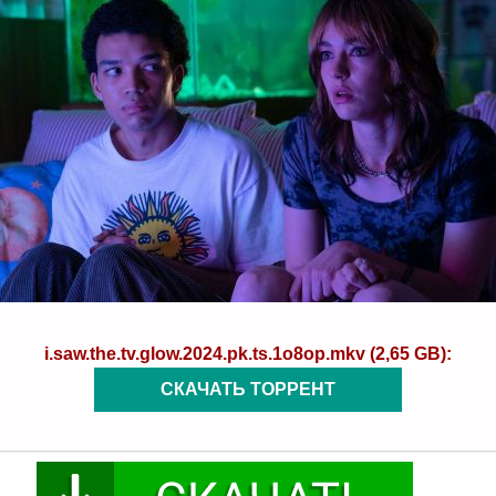
i.saw.the.tv.glow.2024.pk.ts.1o8op.mkv (2,65 GB):
СКАЧАТЬ ТОРРЕНТ