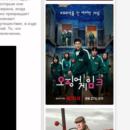
 которым они
экрана, когда
пно прекращает
начинают
утешествие, в ходе
ий. То, что
иключение,