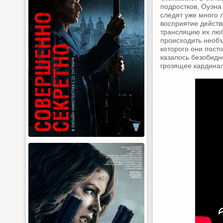
подростков, Оуэна
следят уже много 
восприятие действ
трансляцию их люб
происходить необъ
которого они пост
казалось безобид
грозящее кардинал