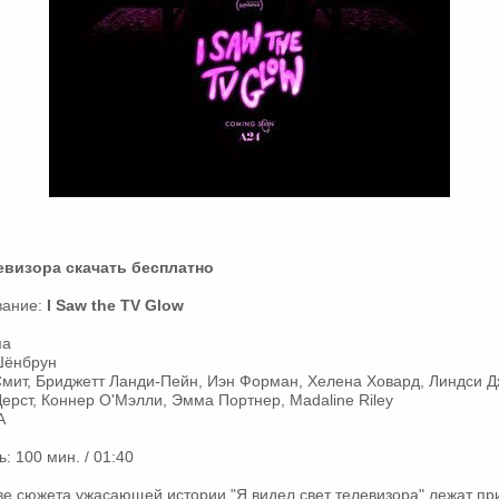
евизора скачать бесплатно
вание:
I Saw the TV Glow
ма
Шёнбрун
Смит, Бриджетт Ланди-Пейн, Иэн Форман, Хелена Ховард, Линдси 
ерст, Коннер О'Мэлли, Эмма Портнер, Madaline Riley
А
: 100 мин. / 01:40
е сюжета ужасающей истории "Я видел свет телевизора" лежат пр