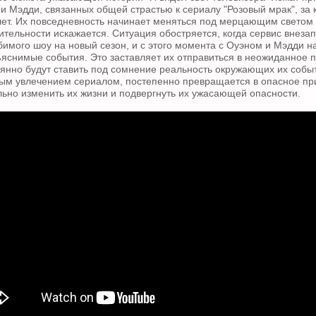
 и Мэдди, связанных общей страстью к сериалу "Розовый мрак", за
лет. Их повседневность начинает меняться под мерцающим светом 
ительности искажается. Ситуация обостряется, когда сервис внеза
имого шоу на новый сезон, и с этого момента с Оуэном и Мэдди 
яснимые события. Это заставляет их отправиться в неожиданное п
оянно будут ставить под сомнение реальность окружающих их событ
ным увлечением сериалом, постепенно превращается в опасное пр
ьно изменить их жизни и подвергнуть их ужасающей опасности.