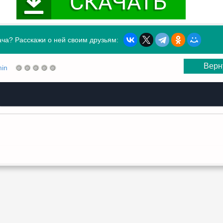
ча? Расскажи о ней своим друзьям:
Верн
in