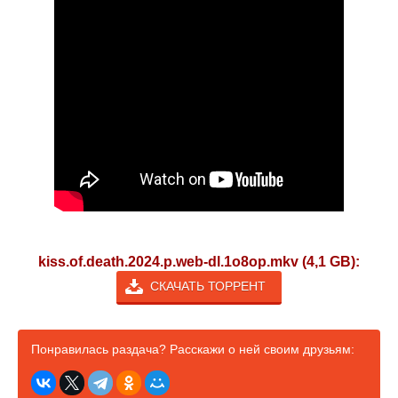
kiss.of.death.2024.p.web-dl.1o8op.mkv (4,1 GB):
СКАЧАТЬ ТОРРЕНТ
Понравилась раздача? Расскажи о ней своим друзьям: