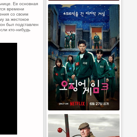
ьнице. Ее основная
ётся времени
шения со своим
му за жестокое
, он был подставлен
сли кто-нибудь