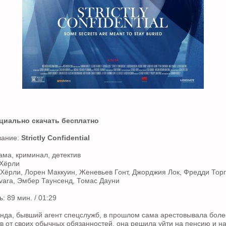
циально скачать бесплатно
вание:
Strictly Confidential
ама, криминал, детектив
 Хёрли
 Хёрли, Лорен Маккуин, Женевьев Гонт, Джорджия Лок, Фредди Торп,
avara, Эмбер Таунсенд, Томас Дауни
 89 мин. / 01:29
да, бывший агент спецслужб, в прошлом сама арестовывала боле
ав от своих обычных обязанностей, она решила уйти на пенсию и н