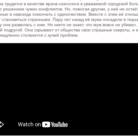
на трудится в качестве врача-сексолога в уважаемой городской бол
с решением чужих конфликтов. Но, помогая другим, у неё не оста
знью и навсегда покончить с одиночеством. Вместе с этим её отно
становиться странными. Пару лет назад её мужа посадили в тюрь
у она развелась с ним. Но никто не знает, что муж вовсе не убивал
й подругой. Они скрывают от общества свои страшные секреты, и е
емедленно столкнется с кучей проблем.