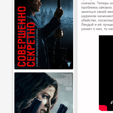
сначала. Теперь о
проблема связана 
заняться своей жи
шурином начинают 
убийство, поскольк
Линдой и её лучше
узнает о них, то н