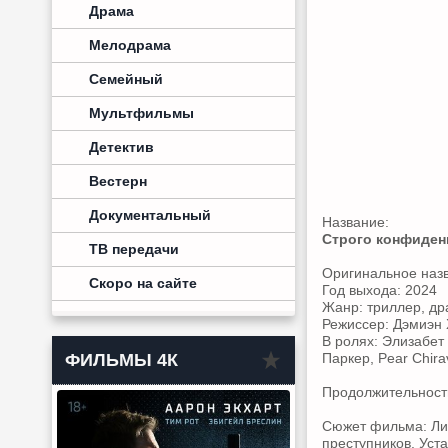
Драма
Мелодрама
Семейный
Мультфильмы
Детектив
Вестерн
Документальный
Название:
Строго конфиден
ТВ передачи
Оригинальное наз
Скоро на сайте
Год выхода: 2024
Жанр: триллер, др
Режиссер: Дэмиэн
В ролях: Элизабет
ФИЛЬМЫ 4К
Паркер, Pear Chir
Продолжительность:
Сюжет фильма: Лин
преступников. Уст