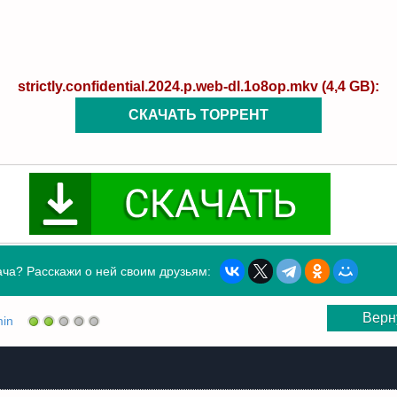
strictly.confidential.2024.p.web-dl.1o8op.mkv (4,4 GB):
СКАЧАТЬ ТОРРЕНТ
ча? Расскажи о ней своим друзьям:
Верн
in