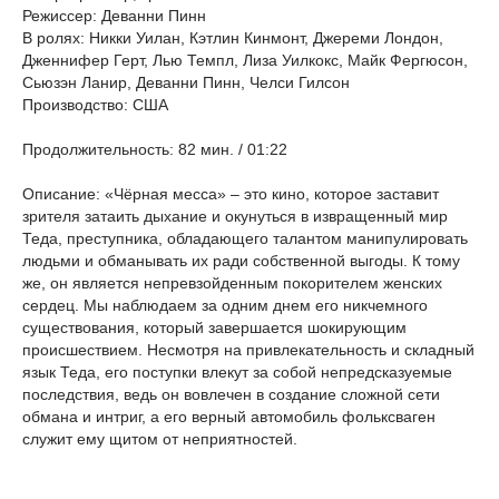
Режиссер: Деванни Пинн
В ролях: Никки Уилан, Кэтлин Кинмонт, Джереми Лондон,
Дженнифер Герт, Лью Темпл, Лиза Уилкокс, Майк Фергюсон,
Сьюзэн Ланир, Деванни Пинн, Челси Гилсон
Производство: США
Продолжительность: 82 мин. / 01:22
Описание: «Чёрная месса» – это кино, которое заставит
зрителя затаить дыхание и окунуться в извращенный мир
Теда, преступника, обладающего талантом манипулировать
людьми и обманывать их ради собственной выгоды. К тому
же, он является непревзойденным покорителем женских
сердец. Мы наблюдаем за одним днем его никчемного
существования, который завершается шокирующим
происшествием. Несмотря на привлекательность и складный
язык Теда, его поступки влекут за собой непредсказуемые
последствия, ведь он вовлечен в создание сложной сети
обмана и интриг, а его верный автомобиль фольксваген
служит ему щитом от неприятностей.