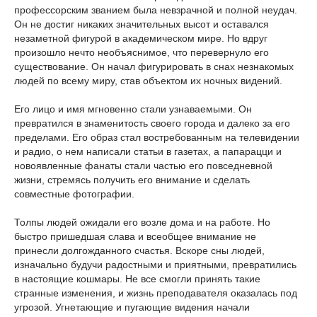
профессорским званием была невзрачной и полной неудач.
Он не достиг никаких значительных высот и оставался
незаметной фигурой в академическом мире. Но вдруг
произошло нечто необъяснимое, что перевернуло его
существование. Он начал фигурировать в снах незнакомых
людей по всему миру, став объектом их ночных видений.
Его лицо и имя мгновенно стали узнаваемыми. Он
превратился в знаменитость своего города и далеко за его
пределами. Его образ стал востребованным на телевидении
и радио, о нем написали статьи в газетах, а папарацци и
новоявленные фанаты стали частью его повседневной
жизни, стремясь получить его внимание и сделать
совместные фотографии.
Толпы людей ожидали его возле дома и на работе. Но
быстро пришедшая слава и всеобщее внимание не
принесли долгожданного счастья. Вскоре сны людей,
изначально будучи радостными и приятными, превратились
в настоящие кошмары. Не все смогли принять такие
странные изменения, и жизнь преподавателя оказалась под
угрозой. Угнетающие и пугающие видения начали