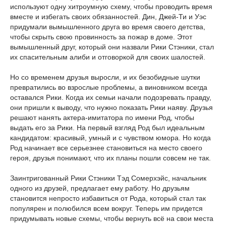
используют одну хитроумную схему, чтобы проводить время
вместе и избегать своих обязанностей. Дин, Джей-Ти и Уэс
придумали вымышленного друга во время своего детства,
чтобы скрыть свою провинность за пожар в доме. Этот
вымышленный друг, который они назвали Рики Стэники, стал
их спасительным алиби и отговоркой для своих шалостей.
Но со временем друзья выросли, и их безобидные шутки
превратились во взрослые проблемы, а виновником всегда
оставался Рики. Когда их семьи начали подозревать правду,
они пришли к выводу, что нужно показать Рики наяву. Друзья
решают нанять актера-имитатора по имени Род, чтобы
выдать его за Рики. На первый взгляд Род был идеальным
кандидатом: красивый, умный и с чувством юмора. Но когда
Род начинает все серьезнее становиться на место своего
героя, друзья понимают, что их планы пошли совсем не так.
Заинтригованный Рики Стэники Тэд Сомерхэйс, начальник
одного из друзей, предлагает ему работу. Но друзьям
становится непросто избавиться от Рода, который стал так
популярен и полюбился всем вокруг. Теперь им придется
придумывать новые схемы, чтобы вернуть всё на свои места