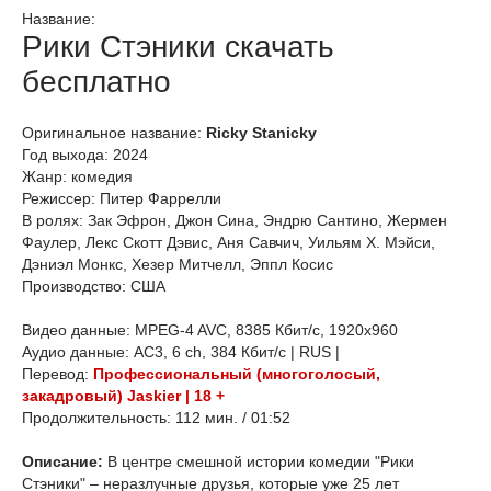
Название:
Рики Стэники скачать
бесплатно
Оригинальное название:
Ricky Stanicky
Год выхода: 2024
Жанр: комедия
Режиссер: Питер Фаррелли
В ролях: Зак Эфрон, Джон Сина, Эндрю Сантино, Жермен
Фаулер, Лекс Скотт Дэвис, Аня Савчич, Уильям Х. Мэйси,
Дэниэл Монкс, Хезер Митчелл, Эппл Косис
Производство: США
Видео данные: MPEG-4 AVC, 8385 Кбит/с, 1920x960
Аудио данные: AC3, 6 ch, 384 Кбит/с | RUS |
Перевод:
Профессиональный (многоголосый,
закадровый) Jaskier | 18 +
Продолжительность: 112 мин. / 01:52
Описание:
В центре смешной истории комедии "Рики
Стэники" – неразлучные друзья, которые уже 25 лет