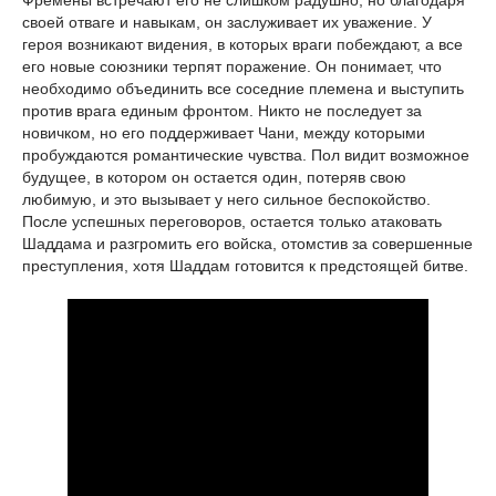
Фремены встречают его не слишком радушно, но благодаря
своей отваге и навыкам, он заслуживает их уважение. У
героя возникают видения, в которых враги побеждают, а все
его новые союзники терпят поражение. Он понимает, что
необходимо объединить все соседние племена и выступить
против врага единым фронтом. Никто не последует за
новичком, но его поддерживает Чани, между которыми
пробуждаются романтические чувства. Пол видит возможное
будущее, в котором он остается один, потеряв свою
любимую, и это вызывает у него сильное беспокойство.
После успешных переговоров, остается только атаковать
Шаддама и разгромить его войска, отомстив за совершенные
преступления, хотя Шаддам готовится к предстоящей битве.