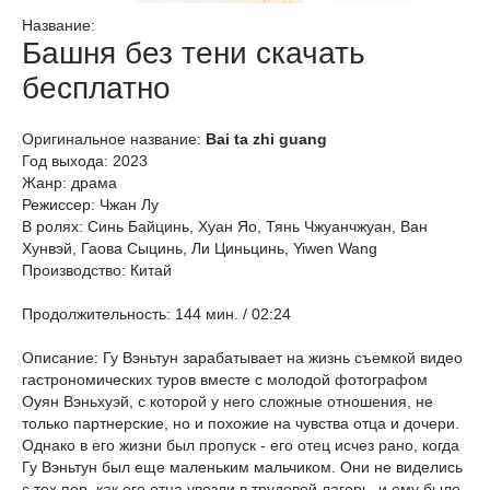
Название:
Башня без тени скачать
бесплатно
Оригинальное название:
Bai ta zhi guang
Год выхода: 2023
Жанр: драма
Режиссер: Чжан Лу
В ролях: Синь Байцинь, Хуан Яо, Тянь Чжуанчжуан, Ван
Хунвэй, Гаова Сыцинь, Ли Циньцинь, Yiwen Wang
Производство: Китай
Продолжительность: 144 мин. / 02:24
Описание: Гу Вэньтун зарабатывает на жизнь съемкой видео
гастрономических туров вместе с молодой фотографом
Оуян Вэньхуэй, с которой у него сложные отношения, не
только партнерские, но и похожие на чувства отца и дочери.
Однако в его жизни был пропуск - его отец исчез рано, когда
Гу Вэньтун был еще маленьким мальчиком. Они не виделись
с тех пор, как его отца увезли в трудовой лагерь, и ему было