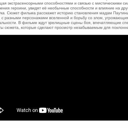
ая экстрасенсорными способностями и связью с мистическими си
чения героини, увидят её необычные способности и влияние на дру
ка. Сюжет фильма расскажет историю становления мадам Паутины
 с разными персонажами вселенной и борьбу со злом, угрожающим
еальности. В фильме ждут зрелищные сцены боя, впечатляющие с
ты сюжета, которые сделают просмотр незабываемым для поклонн