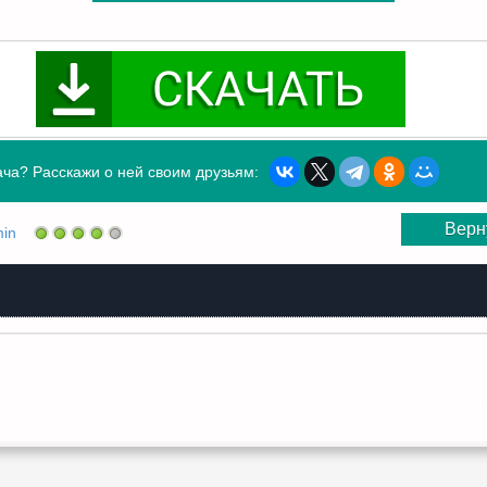
ча? Расскажи о ней своим друзьям:
Верн
in