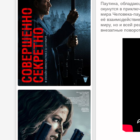
Паутина, обладающ
окунутся в приклю
мира Человека-пау
её взаимодействие
миру, но и всей р
внезапные поворо