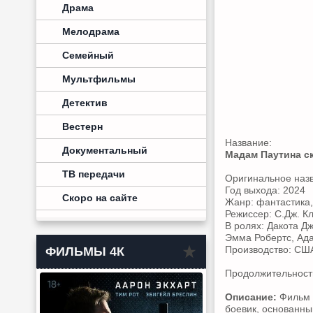
Драма
Мелодрама
Семейный
Мультфильмы
Детектив
Вестерн
Название:
Документальный
Мадам Паутина с
ТВ передачи
Оригинальное наз
Год выхода: 2024
Скоро на сайте
Жанр: фантастика,
Режиссер: С.Дж. К
В ролях: Дакота Д
Эмма Робертс, Ада
Производство: СШ
ФИЛЬМЫ 4К
Продолжительность:
Описание:
Фильм 
боевик, основанны