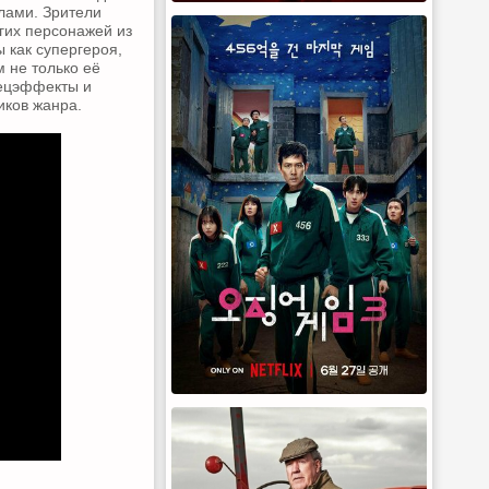
лами. Зрители
гих персонажей из
 как супергероя,
 не только её
пецэффекты и
иков жанра.