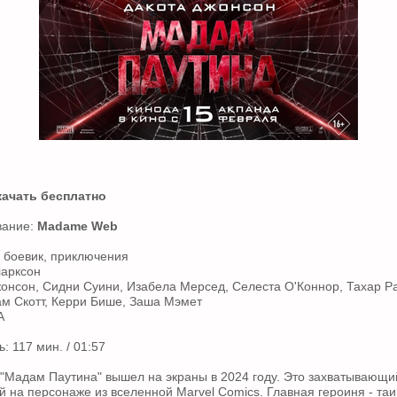
качать бесплатно
вание:
Madame Web
 боевик, приключения
ларксон
жонсон, Сидни Суини, Изабела Мерсед, Селеста О'Коннор, Тахар Р
м Скотт, Керри Бише, Заша Мэмет
А
 117 мин. / 01:57
"Мадам Паутина" вышел на экраны в 2024 году. Это захватывающи
й на персонаже из вселенной Marvel Comics. Главная героиня - т