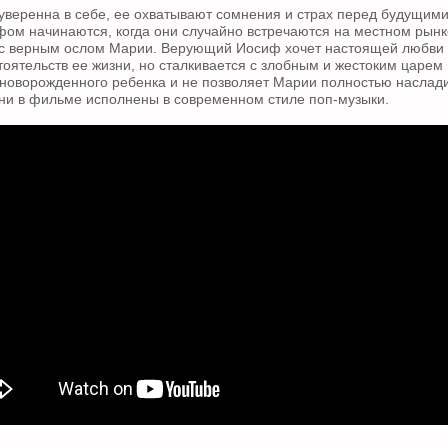
веренна в себе, ее охватывают сомнения и страх перед будущими
ом начинаются, когда они случайно встречаются на местном рынке
 с верным ослом Марии. Верующий Иосиф хочет настоящей любви 
тоятельств ее жизни, но сталкивается с злобным и жестоким царем
 новорожденного ребенка и не позволяет Марии полностью наслад
ни в фильме исполнены в современном стиле поп-музыки.