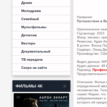
Драма
Мелодрама
Название:
Семейный
Путешествие в В
Мультфильмы
Оригинальное наз
Год выхода: 2023
Детектив
Жанр: мюзикл, пр
Режиссер: Адам А
Вестерн
В ролях: Фиона П
Седжерс, Омид Джа
Документальный
Производство: СШ
ТВ передачи
Видео данные: MPE
Аудио данные: 48 k
Скоро на сайте
Перевод:
Професс
Продолжительность:
Описание: Фильм н
ФИЛЬМЫ 4К
определенной звез
человечества. Теп
скажет Марии, что
забеременевает и 
которого ей предл