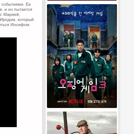
 событиями. Ее
, и он пытается
с Марией,
 Иродом, который
иться Иосифом.