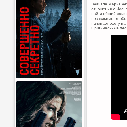
Вначале Мария неу
отношения с Иосиф
найти общий язык
независимо от обс
начинает охоту на
Оригинальные пес