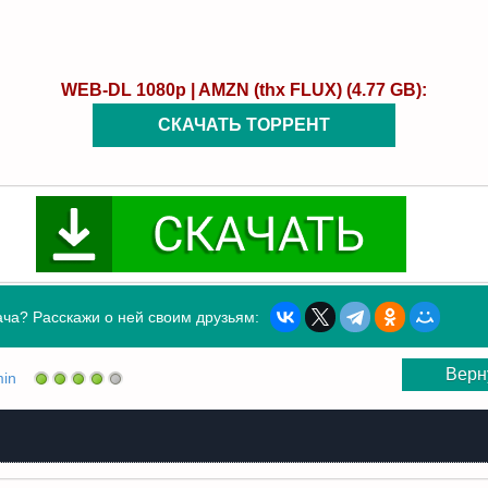
WEB-DL 1080p | AMZN (thx FLUX) (4.77 GB):
СКАЧАТЬ ТОРРЕНТ
ча? Расскажи о ней своим друзьям:
Верн
in