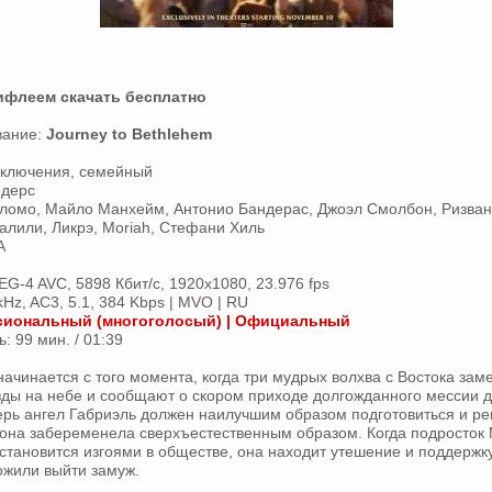
ифлеем скачать бесплатно
вание:
Journey to Bethlehem
иключения, семейный
ндерс
аломо, Майло Манхейм, Антонио Бандерас, Джоэл Смолбон, Ризван
лили, Ликрэ, Moriah, Стефани Хиль
А
G-4 AVC, 5898 Кбит/с, 1920x1080, 23.976 fps
Hz, AC3, 5.1, 384 Kbps | MVO | RU
иональный (многоголосый) | Официальный
 99 мин. / 01:39
ачинается с того момента, когда три мудрых волхва с Востока за
ды на небе и сообщают о скором приходе долгожданного мессии д
ерь ангел Габриэль должен наилучшим образом подготовиться и реп
 она забеременела сверхъестественным образом. Когда подросток
становится изгоями в обществе, она находит утешение и поддержку
ожили выйти замуж.