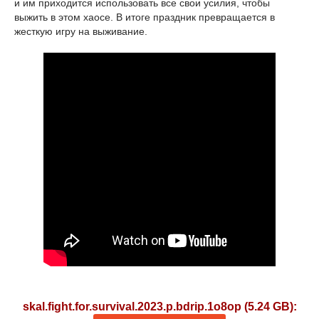
и им приходится использовать все свои усилия, чтобы
выжить в этом хаосе. В итоге праздник превращается в
жесткую игру на выживание.
skal.fight.for.survival.2023.p.bdrip.1o8op (5.24 GB):