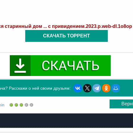
я старинный дом ... с привидением.2023.p.web-dl.1o8op (
СКАЧАТЬ ТОРРЕНТ
ча? Расскажи о ней своим друзьям:
Верн
in