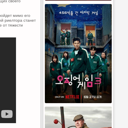
ющих своего
ройдет мимо его
ей риелтора станет
 от тяжести