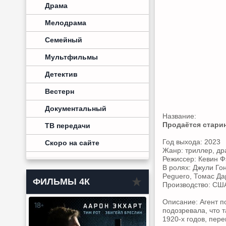
Драма
Мелодрама
Семейный
Мультфильмы
Детектив
Вестерн
Документальный
Название:
Продаётся старин
ТВ передачи
Год выхода: 2023
Скоро на сайте
Жанр: триллер, др
Режиссер: Кевин Ф
В ролях: Джули Го
Peguero, Томас Да
ФИЛЬМЫ 4К
Производство: СШ
Описание: Агент п
подозревала, что 
1920-х годов, пер