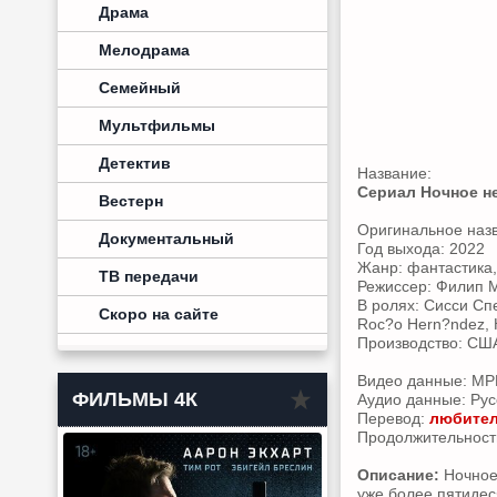
Драма
Мелодрама
Семейный
Мультфильмы
Детектив
Название:
Сериал Ночное н
Вестерн
Оригинальное наз
Документальный
Год выхода: 2022
Жанр: фантастика
ТВ передачи
Режиссер: Филип 
В ролях: Сисси Сп
Скоро на сайте
Roc?o Hern?ndez, К
Производство: СШ
Видео данные: MPE
ФИЛЬМЫ 4К
Аудио данные: Русс
Перевод:
любител
Продолжительност
Описание:
Ночное 
уже более пятиде