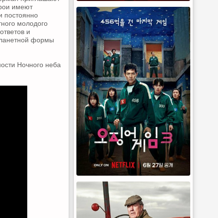
ерои имеют
и постоянно
тного молодого
ответов и
планетной формы
ности Ночного неба