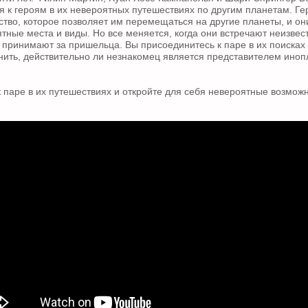
я к героям в их невероятных путешествиях по другим планетам. Г
ство, которое позволяет им перемещаться на другие планеты, и он
тные места и виды. Но все меняется, когда они встречают неизвес
о принимают за пришельца. Вы присоединитесь к паре в их поисках 
нить, действительно ли незнакомец является представителем ино
 паре в их путешествиях и откройте для себя невероятные возмож