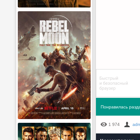
Понравилась разда
1 974
adm