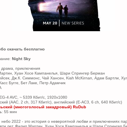
ебо скачать бесплатно
вание:
Night Sky
, драма, приключения
Мартин, Хуан Хосе Кампанелья, Шари Спрингер Берман
ейсек, Дж.К. Симмонс, Чай Хансен, Kiah McKirnan, Адам Бартли, Ху
асс Бугге, Бет Лаке, Петр Адамчик
А
G-4 AVC, ~ 5339 Кбит/с, 1920x1080
кий (AAC, 2 ch, 317 Кбит/с), английский (E-AC3, 6 ch, 640 Кбит/с)
ьский (многоголосый закадровый) RuDub
ь: 55 мин
небо 2022 - это история о невероятной любви и приключениях пар
сяти лет. Филип Мартин, Хуан Хосе Кампанелья и Шари Спрингер 