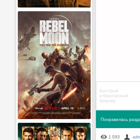
Понравилась разда
1 593
adm