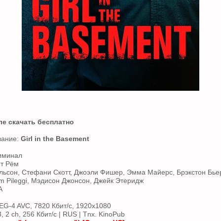
ле скачать бесплатно
вание:
Girl in the Basement
риминал
ет Рём
льсон, Стефани Скотт, Джоэли Фишер, Эмма Майерс, Брэкстон Бьерке
m Pileggi, Мэдисон Джонсон, Джейк Этеридж
А
G-4 AVC, 7820 Кбит/с, 1920x1080
 2 ch, 256 Кбит/с | RUS | Tnx. KinoPub