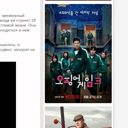
, чрезмерный
огда ей стукнет 18
стливой жизни. Она
аходиться в нем
ршилось, и
подвал, запирая на