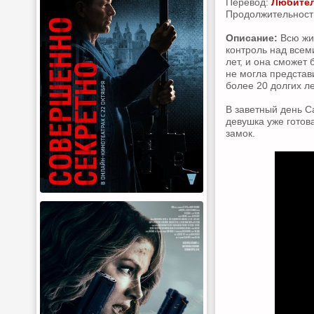
Перевод:
Любител
Продолжительность:
Описание:
Всю жиз
контроль над всем
лет, и она сможет
не могла представ
более 20 долгих ле
В заветный день С
девушка уже готов
замок.