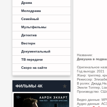
Драма
Мелодрама
Семейный
Мультфильмы
Детектив
Вестерн
Документальный
Название:
Девушка в подва
ТВ передачи
Оригинальное наз
Скоро на сайте
Год выхода: 2021
Жанр: триллер, к
Режиссер: Элизаб
В ролях: Джадд Не
ФИЛЬМЫ 4К
Эмили Топпер, Lia
Производство: СШ
Видео данные: MPE
Аудио данные: AC3,