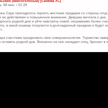
ьский (многоголосый) [Синема УС]
 88 мин. / 01:28
нь Саре приходилось терпеть жестокие придирки со стороны отца
и ее действиями и повышенное внимание. Девушка мечтала о дне, к
 бросить родной дом и уйти навстречу новой, несравнимо более сча
ить, в какой кошмар погрузится в долгожданный праздник и будет н
т.
ара счастлива праздновать свое совершеннолетие. Торжество заве
а оставить родной дом. Внезапно на нее нападает отец, бросает в 