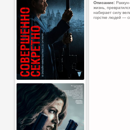
Описание:
Раккун-
жизнь, превратилс
набирает силу вел
горстке людей — с