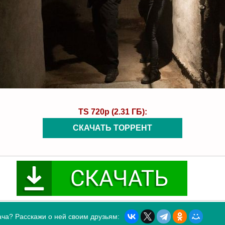
TS 720p (2.31 ГБ):
СКАЧАТЬ ТОРРЕНТ
ча? Расскажи о ней своим друзьям: