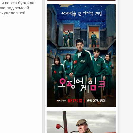
a и вовсю бурлила
око под землей
ть уцелевшей