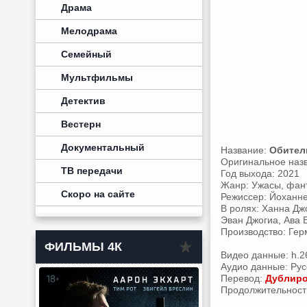
Драма
Мелодрама
Семейный
Мультфильмы
Детектив
Вестерн
Документальный
Название:
Обитель
Оригинальное наз
ТВ передачи
Год выхода: 2021
Жанр: Ужасы, фант
Скоро на сайте
Режиссер: Йоханне
В ролях: Ханна Дж
Эван Джогиа, Ава 
Производство: Герм
ФИЛЬМЫ 4К
Видео данные: h.2
Аудио данные: Русс
Перевод:
Дублир
Продолжительность