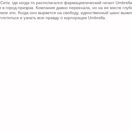
Сити, где когда-то располагался фармацевтический гигант Umbrell
я в город-призрак. Компания давно переехала, но на ее месте глуб
икое зло. Когда оно вырвется на свободу, единственный шанс выжи
плотиться и узнать всю правду о корпорации Umbrellа.