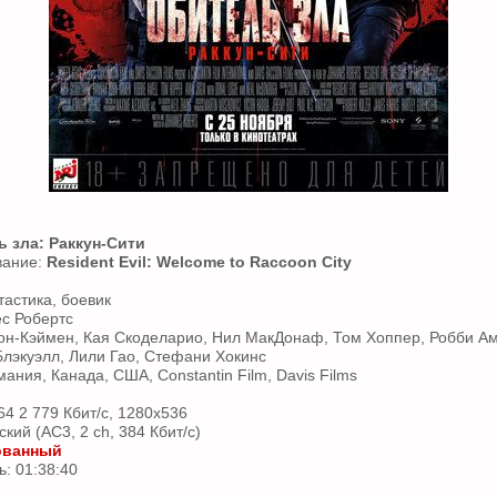
 зла: Раккун-Сити
вание:
Resident Evil: Welcome to Raccoon City
астика, боевик
с Робертс
он-Кэймен, Кая Скоделарио, Нил МакДонаф, Том Хоппер, Робби Ам
Блэкуэлл, Лили Гао, Стефани Хокинс
ания, Канада, США, Constantin Film, Davis Films
64 2 779 Кбит/с, 1280x536
кий (AC3, 2 ch, 384 Кбит/с)
ованный
: 01:38:40