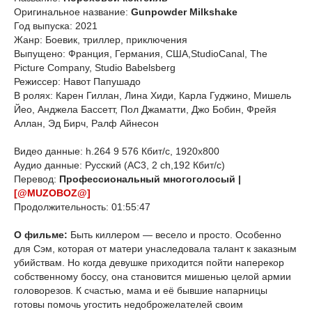
Оригинальное название:
Gunpowder Milkshake
Год выпуска: 2021
Жанр: Боевик, триллер, приключения
Выпущено: Франция, Германия, США,StudioCanal, The
Picture Company, Studio Babelsberg
Режиссер: Навот Папушадо
В ролях: Карен Гиллан, Лина Хиди, Карла Гуджино, Мишель
Йео, Анджела Бассетт, Пол Джаматти, Джо Бобин, Фрейя
Аллан, Эд Бирч, Ралф Айнесон
Видео данные: h.264 9 576 Кбит/с, 1920x800
Аудио данные: Русский (AC3, 2 ch,192 Кбит/с)
Перевод:
Профессиональный многоголосый |
[@MUZOBOZ@]
Продолжительность: 01:55:47
О фильме:
Быть киллером — весело и просто. Особенно
для Сэм, которая от матери унаследовала талант к заказным
убийствам. Но когда девушке приходится пойти наперекор
собственному боссу, она становится мишенью целой армии
головорезов. К счастью, мама и её бывшие напарницы
готовы помочь угостить недоброжелателей своим