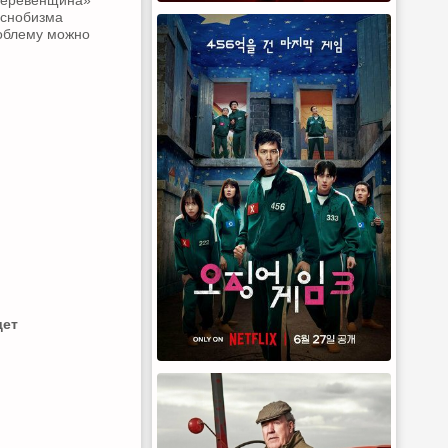
«деревенщина»
 снобизма
роблему можно
дет