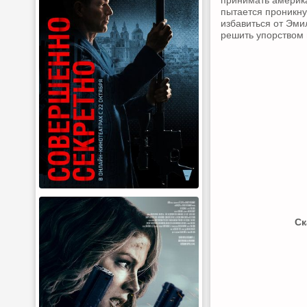
принимать америка
пытается проникну
избавиться от Эми
решить упорством
Ск