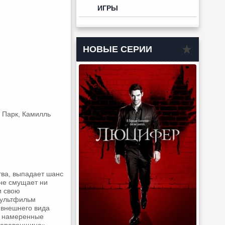
ИГРЫ
НОВЫЕ СЕРИИ
 Парк, Камилль
тва, выпадает шанс
 не смущает ни
и свою
мультфильм
т внешнего вида
не намеренные