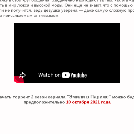
нку в свой круг общения, озадаченно наблюдают за тем, как эта 
ть в мир люкса и высокой моды. Они еще не знают, что с помощью
ли не получится, ведь девушка уверена — даже самую сложную п
 и неиссякаемым оптимизмом.
"Эмили в Париже"
ачать торрент 2 сезон сериала
можно бу
предположительно
10 октября 2021 года