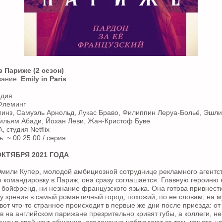
 Париже (2 сезон)
вание:
Emily in Paris
едия
Флеминг
линз, Самуэль Арнольд, Лукас Браво, Филиппин Леруа-Больё, Эшли
Уильям Абади, Йохан Леви, Жан-Кристоф Буве
 студия Netflix
 ~ 00:25:00 / серия
ОКТЯБРЯ 2021 ГОДА
мили Купер, молодой амбициозной сотруднице рекламного агентс
ю командировку в Париж, она сразу соглашается. Главную героиню
бойфренд, ни незнание французского языка. Она готова привнест
у зрения в самый романтичный город, похожий, по ее словам, на 
 вот что-то странное происходит в первые же дни после приезда: о
в на английском парижане презрительно кривят губы, а коллеги, 