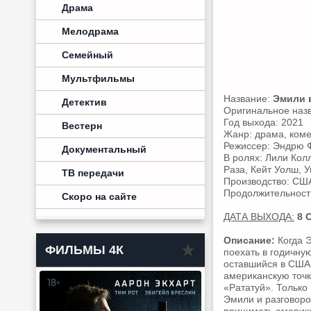
Драма
Мелодрама
Семейный
Мультфильмы
Название:
Эмили в
Детектив
Оригинальное наз
Год выхода: 2021
Вестерн
Жанр: драма, ком
Режиссер: Эндрю 
Документальный
В ролях: Лили Кол
Раза, Кейт Уолш, 
ТВ передачи
Производство: США,
Продолжительность:
Скоро на сайте
ДАТА ВЫХОДА:
8 
Описание:
Когда Э
ФИЛЬМЫ 4К
поехать в годичну
оставшийся в США 
американскую точк
«Рататуй». Только
Эмили и разговоро