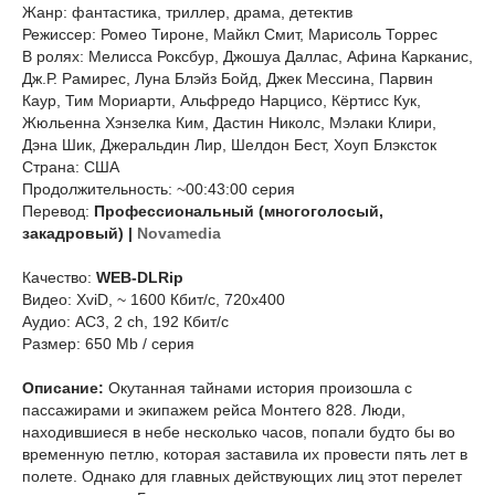
Жанр: фантастика, триллер, драма, детектив
Режиссер: Ромео Тироне, Майкл Смит, Марисоль Торрес
В ролях: Мелисса Роксбур, Джошуа Даллас, Афина Карканис,
Дж.Р. Рамирес, Луна Блэйз Бойд, Джек Мессина, Парвин
Каур, Тим Мориарти, Альфредо Нарцисо, Кёртисс Кук,
Жюльенна Хэнзелка Ким, Дастин Николс, Мэлаки Клири,
Дэна Шик, Джеральдин Лир, Шелдон Бест, Хоуп Блэксток
Страна: США
Продолжительность: ~00:43:00 серия
Перевод:
Профессиональный (многоголосый,
закадровый) |
Novamedia
Качество:
WEB-DLRip
Видео: XviD, ~ 1600 Кбит/с, 720x400
Аудио: AC3, 2 ch, 192 Кбит/с
Размер: 650 Mb / серия
Описание:
Окутанная тайнами история произошла с
пассажирами и экипажем рейса Монтего 828. Люди,
находившиеся в небе несколько часов, попали будто бы во
временную петлю, которая заставила их провести пять лет в
полете. Однако для главных действующих лиц этот перелет