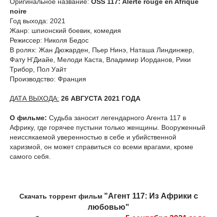
Оригинальное название:
OSS 117: Alerte rouge en Afrique
noire
Год выхода: 2021
Жанр: шпионский боевик, комедия
Режиссер: Николя Бедос
В ролях: Жан Дюжарден, Пьер Нинэ, Наташа Линдинжер,
Фату Н’Диайе, Мелоди Каста, Владимир Иорданов, Рики
Трибор, Пол Уайт
Производство: Франция
ДАТА ВЫХОДА:
26 АВГУСТА 2021 ГОДА
О фильме:
Судьба заносит легендарного Агента 117 в
Африку, где горячее пустыни только женщины. Вооруженный
неиссякаемой уверенностью в себе и убийственной
харизмой, он может справиться со всеми врагами, кроме
самого себя.
"Агент 117: Из Африки с
Скачать торрент фильм
любовью"