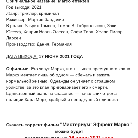
Оригинальное название:
Marco effekten
Год выхода: 2021
Жанр: триллер, криминал
Режиссер: Мартин Зандвлиет
В ролях: Ульрих Томсен, Томас В. Габриэльссон, Заки
Юссеф, Хенрик Ноэль Олесен, Софи Торп, Хелле Пилар
Ларсен
Производство: Дания, Германия
ДАТА ВЫХОДА:
17 ИЮНЯ 2021 ГОДА
О фильме:
Его зовут Марко, и он — член преступного клана.
Марко мечтает лишь об одном — сбежать и зажить
нормальной жизнью. Однажды он узнает о страшном
убийстве, за это клан приговаривает его к смерти.
Единственный шанс на спасение — начальник отдела
полиции Карл Мерк, храбрый и неподкупный одиночка.
"Мистериум: Эффект Марко"
Скачать торрент фильм
можно будет
26 июня 2021 года