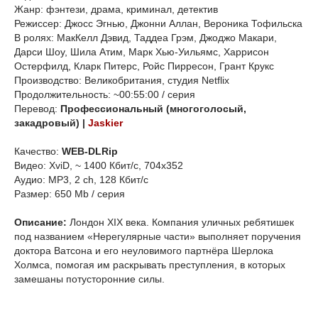
Жанр: фэнтези, драма, криминал, детектив
Режиссер: Джосс Эгнью, Джонни Аллан, Вероника Тофильска
В ролях: МакКелл Дэвид, Таддеа Грэм, Джоджо Макари,
Дарси Шоу, Шила Атим, Марк Хью-Уильямс, Харрисон
Остерфилд, Кларк Питерс, Ройс Пирресон, Грант Крукс
Производство: Великобритания, студия Netflix
Продолжительность: ~00:55:00 / серия
Перевод:
Профессиональный (многоголосый,
закадровый) |
Jaskier
Качество:
WEB-DLRip
Видео: XviD, ~ 1400 Кбит/с, 704x352
Аудио: MP3, 2 ch, 128 Кбит/с
Размер: 650 Mb / серия
Описание:
Лондон XIX века. Компания уличных ребятишек
под названием «Нерегулярные части» выполняет поручения
доктора Ватсона и его неуловимого партнёра Шерлока
Холмса, помогая им раскрывать преступления, в которых
замешаны потусторонние силы.