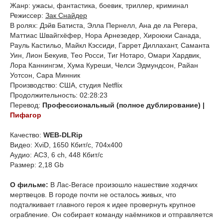
Жанр: ужасы, фантастика, боевик, триллер, криминал
Режиссер:
Зак Снайдер
В ролях: Дэйв Батиста, Элла Пернелл, Ана де ла Регера,
Маттиас Швайгхёфер, Нора Арнезедер, Хироюки Санада,
Рауль Кастильо, Майкл Кэссиди, Гаррет Диллахант, Саманта
Уин, Лион Бекуив, Тео Росси, Тиг Нотаро, Омари Хардвик,
Лора Каннингэм, Хума Куреши, Челси Эдмундсон, Райан
Уотсон, Сара Минник
Производство: США, студия Netflix
Продолжительность: 02:28:23
Перевод:
Профессиональный (полное дублирование) |
Пифагор
Качество:
WEB-DLRip
Видео: XviD, 1650 Кбит/с, 704x400
Аудио: AC3, 6 ch, 448 Кбит/с
Размер: 2,18 Gb
О фильме:
В Лас-Вегасе произошло нашествие ходячих
мертвецов. В городе почти не осталось живых, что
подталкивает главного героя к идее провернуть крупное
ограбление. Он собирает команду наёмников и отправляется