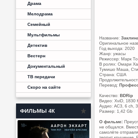
Драма
Мелодрама
Семейный
Мультфильмы
Название:
Заклин
Оригинальное наз
Детектив
Год выхода: 2020
Жанр: ужасы
Вестерн
Режиссер: Марк Т
В ролях: Омари Ха
Документальный
Тумишо Маша, Сти
Страна: США
ТВ передачи
Продолжительность
Перевод:
Професс
Скоро на сайте
Качество:
BDRip
Видео: XviD, 1830 
Аудио: AC3, 6 ch, 
ФИЛЬМЫ 4К
Размер: 1,42 Gb
О фильме:
Преусп
не общался. Вмес
самолёте отправля
терпит крушение. 