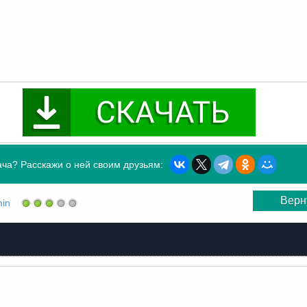
ча? Расскажи о ней своим друзьям:
Верн
in