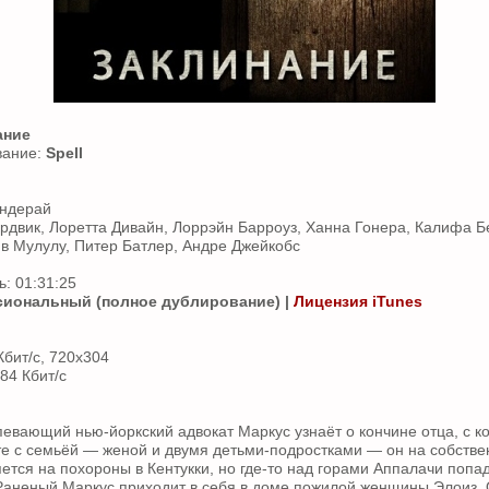
ание
вание:
Spell
ондерай
рдвик, Лоретта Дивайн, Лоррэйн Барроуз, Ханна Гонера, Калифа Б
в Мулулу, Питер Батлер, Андре Джейкобс
: 01:31:25
иональный (полное дублирование) |
Лицензия iTunes
Кбит/с, 720x304
384 Кбит/с
евающий нью-йоркский адвокат Маркус узнаёт о кончине отца, с к
те с семьёй — женой и двумя детьми-подростками — он на собств
ется на похороны в Кентукки, но где-то над горами Аппалачи попад
Раненый Маркус приходит в себя в доме пожилой женщины Элоиз. 