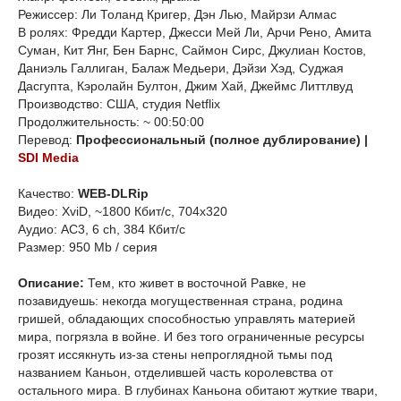
Режиссер: Ли Толанд Кригер, Дэн Лью, Майрзи Алмас
В ролях: Фредди Картер, Джесси Мей Ли, Арчи Рено, Амита
Суман, Кит Янг, Бен Барнс, Саймон Сирс, Джулиан Костов,
Даниэль Галлиган, Балаж Медьери, Дэйзи Хэд, Суджая
Дасгупта, Кэролайн Бултон, Джим Хай, Джеймс Литтлвуд
Производство: США, студия Netflix
Продолжительность: ~ 00:50:00
Перевод:
Профессиональный (полное дублирование) |
SDI Media
Качество:
WEB-DLRip
Видео: XviD, ~1800 Кбит/с, 704x320
Аудио: AC3, 6 ch, 384 Кбит/с
Размер: 950 Mb / серия
Описание:
Тем, кто живет в восточной Равке, не
позавидуешь: некогда могущественная страна, родина
гришей, обладающих способностью управлять материей
мира, погрязла в войне. И без того ограниченные ресурсы
грозят иссякнуть из-за стены непроглядной тьмы под
названием Каньон, отделившей часть королевства от
остального мира. В глубинах Каньона обитают жуткие твари,