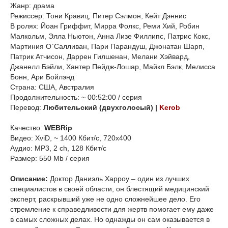
Жанр: драма
Режиссер: Тони Кравиц, Питер Сэлмон, Кейт Дэннис
В ролях: Йоан Гриффит, Мирра Фолкс, Реми Хий, Робин
Малкольм, Элла Ньютон, Анна Лизе Филлипс, Патрис Кокс,
Мартиния О`Салливан, Пари Парандуш, Джонатан Шарп,
Патрик Атчисон, Даррен Гилшенан, Мелани Хэйвард,
Джанелл Бэйли, Хантер Пейдж-Лошар, Майкл Бэлк, Мелисса
Бонн, Ари Бойлэнд
Страна: США, Австралия
Продолжительность: ~ 00:52:00 / серия
Перевод:
Любительский (двухголосый) |
Kerob
Качество:
WEBRip
Видео: XviD, ~ 1400 Кбит/с, 720x400
Аудио: MP3, 2 ch, 128 Кбит/с
Размер: 550 Mb / серия
Описание:
Доктор Даниэль Харроу – один из лучших
специалистов в своей области, он блестящий медицинский
эксперт, раскрывший уже не одно сложнейшее дело. Его
стремление к справедливости для жертв помогает ему даже
в самых сложных делах. Но однажды он сам оказывается в