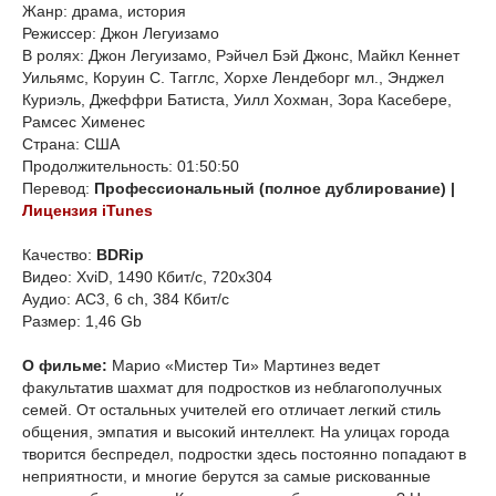
Жанр: драма, история
Режиссер: Джон Легуизамо
В ролях: Джон Легуизамо, Рэйчел Бэй Джонс, Майкл Кеннет
Уильямс, Коруин С. Тагглс, Хорхе Лендеборг мл., Энджел
Куриэль, Джеффри Батиста, Уилл Хохман, Зора Касебере,
Рамсес Хименес
Страна: США
Продолжительность: 01:50:50
Перевод:
Профессиональный (полное дублирование) |
Лицензия iTunes
Качество:
BDRip
Видео: XviD, 1490 Кбит/с, 720x304
Аудио: AC3, 6 ch, 384 Кбит/с
Размер: 1,46 Gb
О фильме:
Марио «Мистер Ти» Мартинез ведет
факультатив шахмат для подростков из неблагополучных
семей. От остальных учителей его отличает легкий стиль
общения, эмпатия и высокий интеллект. На улицах города
творится беспредел, подростки здесь постоянно попадают в
неприятности, и многие берутся за самые рискованные