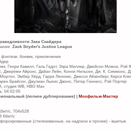
праведливости Зака Снайдера
вание:
Zack Snyder's Justice League
 фэнтези, боевик, приключения
йдер
ек, Генри Кавилл, Галь Гадот, Эзра Миллер, Джейсон Момоа, Рэй 
, Джереми Айронс, Дайан Лейн, Конни Нильсен, Дж. К. Симмонс, Д
Мортон, Эмбер Хёрд, Гарри Ленникс, Джесси Айзенберг, Кирси Кл
арен Брайсон, Джулиан Льюис Джонс, Питер Гиннесс, Рэй Портер
А, студия WB, HBO Max
: 04:02:05
иональный (полное дублирование) |
Мосфильм-Мастер
Кбит/с, 704x528
8 Кбит/с
 форсированные (стилизованные, на надписи и прочее) - вшитые