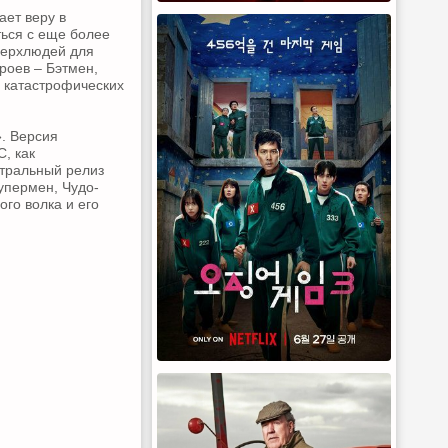
ет веру в
ться с еще более
верхлюдей для
роев – Бэтмен,
я катастрофических
. Версия
, как
атральный релиз
упермен, Чудо-
го волка и его