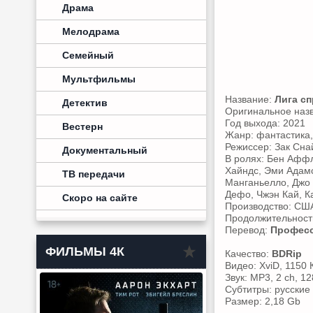
Драма
Мелодрама
Семейный
Мультфильмы
Название:
Лига с
Детектив
Оригинальное наз
Год выхода: 2021
Вестерн
Жанр: фантастика,
Режиссер: Зак Сна
Документальный
В ролях: Бен Аффл
Хайндс, Эми Адамс
ТВ передачи
Манганьелло, Джо 
Дефо, Чжэн Кай, К
Скоро на сайте
Производство: СШ
Продолжительность
Перевод:
Професс
ФИЛЬМЫ 4К
Качество:
BDRip
Видео: XviD, 1150 
Звук: MP3, 2 ch, 12
Субтитры: русские
Размер: 2,18 Gb