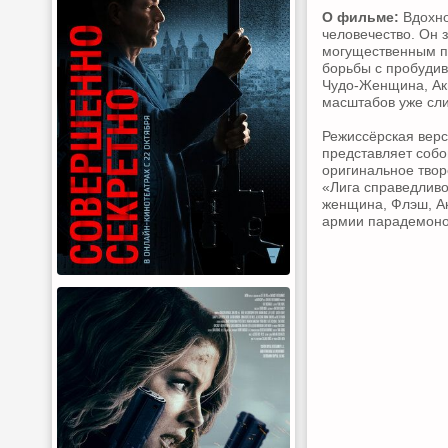
О фильме:
Вдохно
человечество. Он 
могущественным п
борьбы с пробудив
Чудо-Женщина, Акв
масштабов уже сл
Режиссёрская верс
представляет собо
оригинальное твор
«Лига справедливо
женщина, Флэш, Ак
армии парадемоно