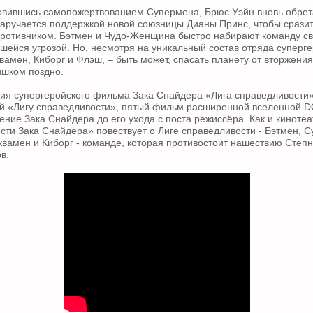
вившись самопожертвованием Супермена, Брюс Уэйн вновь обрета
заручается поддержкой новой союзницы Дианы Принс, чтобы срази
ротивником. Бэтмен и Чудо-Женщина быстро набирают команду с
шейся угрозой. Но, несмотря на уникальный состав отряда суперге
амен, Киборг и Флэш, – быть может, спасать планету от вторжени
ишком поздно.
ия супергеройского фильма Зака Снайдера «Лига справедливости»
й «Лигу справедливости», пятый фильм расширенной вселенной DC
ение Зака Снайдера до его ухода с поста режиссёра. Как и киноте
сти Зака Снайдера» повествует о Лиге справедливости - Бэтмен, С
вамен и Киборг - команде, которая противостоит нашествию Степно
в.