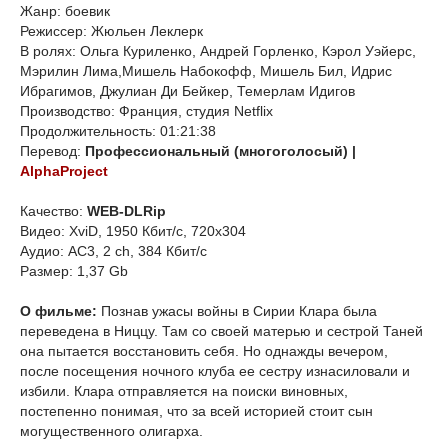
Жанр: боевик
Режиссер: Жюльен Леклерк
В ролях: Ольга Куриленко, Андрей Горленко, Кэрол Уэйерс,
Мэрилин Лима,Мишель Набокофф, Мишель Бил, Идрис
Ибрагимов, Джулиан Ди Бейкер, Темерлам Идигов
Производство: Франция, студия Netflix
Продолжительность: 01:21:38
Перевод:
Профессиональный (многоголосый) |
AlphaProject
Качество:
WEB-DLRip
Видео: XviD, 1950 Кбит/с, 720x304
Аудио: AC3, 2 ch, 384 Кбит/с
Размер: 1,37 Gb
О фильме:
Познав ужасы войны в Сирии Клара была
переведена в Ниццу. Там со своей матерью и сестрой Таней
она пытается восстановить себя. Но однажды вечером,
после посещения ночного клуба ее сестру изнасиловали и
избили. Клара отправляется на поиски виновных,
постепенно понимая, что за всей историей стоит сын
могущественного олигарха.