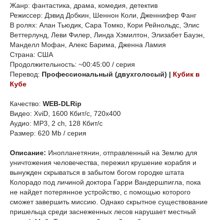
Жанр: фантастика, драма, комедия, детектив
Режиссер: Дэвид Добкин, Шеннон Коли, Дженнифер Фанг
В ролях: Алан Тьюдик, Сара Томко, Кори Рейнольдс, Элис
Веттерлунд, Леви Филер, Линда Хэмилтон, Элизабет Бауэн,
Манделл Мофан, Алекс Барима, Дженна Ламия
Страна: США
Продолжительность: ~00:45:00 / серия
Перевод:
Профессиональный (двухголосый) |
Кубик в
Кубе
Качество:
WEB-DLRip
Видео: XviD, 1600 Кбит/с, 720x400
Аудио: MP3, 2 ch, 128 Кбит/с
Размер: 620 Mb / серия
Описание:
Инопланетянин, отправленный на Землю для
уничтожения человечества, пережил крушение корабля и
вынужден скрываться в забытом богом городке штата
Колорадо под личиной доктора Гарри Вандершпигла, пока
не найдет потерянное устройство, с помощью которого
сможет завершить миссию. Однако скрытное существование
пришельца среди заснеженных лесов нарушает местный