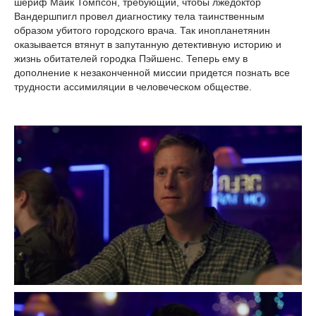
шериф Майк Томпсон, требующий, чтобы лжедоктор
Вандершпигл провел диагностику тела таинственным
образом убитого городского врача. Так инопланетянин
оказывается втянут в запутанную детективную историю и
жизнь обитателей городка Пэйшенс. Теперь ему в
дополнение к незаконченной миссии придется познать все
трудности ассимиляции в человеческом обществе.