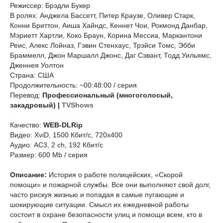
Режиссер: Брэдли Букер
В ролях: Анджела Бассетт, Питер Краузе, Оливер Старк,
Конни Бриттон, Аиша Хайндс, Кеннет Чои, Рокмонд Данбар,
Мэриетт Хартли, Коко Браун, Корина Мессиа, Маркантони
Реис, Алекс Лойназ, Гэвин Стенхаус, Трэйси Томс, Эбби
Браммелл, Джон Маршалл Джонс, Даг Сэвант, Тодд Уильямс,
Дженнея Уолтон
Страна: США
Продолжительность: ~00:48:00 / серия
Перевод:
Профессиональный (многоголосый,
закадровый) |
TVShows
Качество:
WEB-DLRip
Видео: XviD, 1500 Кбит/с, 720x400
Аудио: AC3, 2 ch, 192 Кбит/с
Размер: 600 Mb / серия
Описание:
История о работе полицейских, «Скорой
помощи» и пожарной службы. Все они выполняют свой долг,
часто рискуя жизнью и попадая в самые пугающие и
шокирующие ситуации. Смысл их ежедневной работы
состоит в охране безопасности улиц и помощи всем, кто в