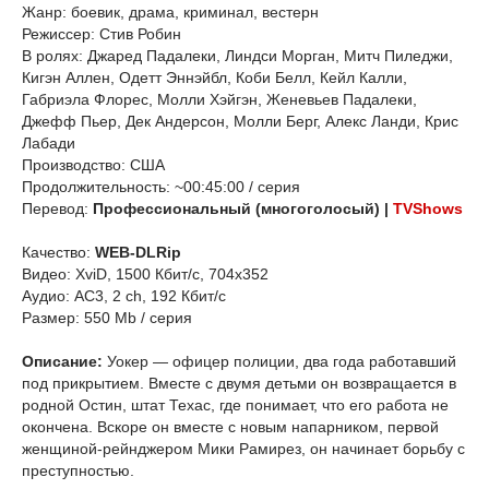
Жанр: боевик, драма, криминал, вестерн
Режиссер: Стив Робин
В ролях: Джаред Падалеки, Линдси Морган, Митч Пиледжи,
Кигэн Аллен, Одетт Эннэйбл, Коби Белл, Кейл Калли,
Габриэла Флорес, Молли Хэйгэн, Женевьев Падалеки,
Джефф Пьер, Дек Андерсон, Молли Берг, Алекс Ланди, Крис
Лабади
Производство: США
Продолжительность: ~00:45:00 / серия
Перевод:
Профессиональный (многоголосый) |
TVShows
Качество:
WEB-DLRip
Видео: XviD, 1500 Кбит/с, 704x352
Аудио: AC3, 2 ch, 192 Кбит/с
Размер: 550 Mb / серия
Описание:
Уокер — офицер полиции, два года работавший
под прикрытием. Вместе с двумя детьми он возвращается в
родной Остин, штат Техас, где понимает, что его работа не
окончена. Вскоре он вместе с новым напарником, первой
женщиной-рейнджером Мики Рамирез, он начинает борьбу с
преступностью.