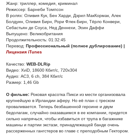
Жанр: триллер, комедия, криминал
Режиссер: Барнеби Томпсон
В ролях: Оливия Кук, Бен Харди, Дэрил МакКормак, Алек
Болдуин, Оливия Бирн, Рори Флек-Бирн, Тёрло Конвери,
Себастьян де Соуса, Нед Деннехи, Эоин Даффи
Выпущено: Великобритания
Продолжительность: 01:32:45
Перевод:
Профессиональный (полное дублирование) |
Лицензия iTunes
Качество:
WEB-DLRip
Видео: XviD, 18600 Кбит/с, 720x304
Аудио: AC3, 6 ch, 384 Кбит/с
Размер: 1,46 Gb
О фильме:
Роковая красотка Пикси из мести организовала
крупнейшую в Ирландии аферу. Но её план с треском
проваливается. Теперь безбашенной героине и двум
бедолагам, случайно оказавшимся в ее компании, придется
сильно напрячься, чтобы избавиться от трупа в багажнике
машины и партии экстази, принадлежащей банде очень
рассерженных гангстеров во главе с преподобным Гектором.