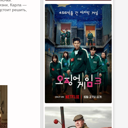
ночки.
изни, Карла —
дстоит решить,