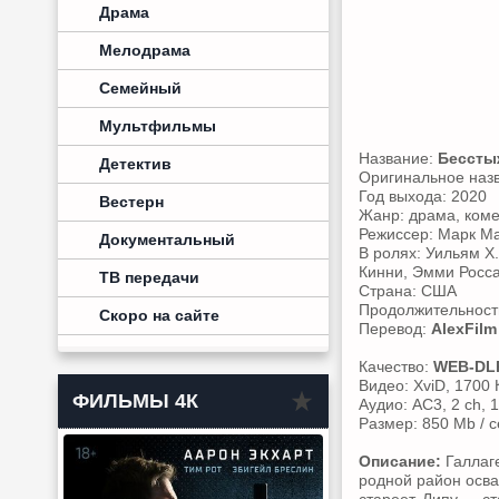
Драма
Мелодрама
Семейный
Мультфильмы
Название:
Бесстыж
Детектив
Оригинальное наз
Год выхода: 2020
Вестерн
Жанр: драма, ком
Режиссер: Марк Ма
Документальный
В ролях: Уильям Х
Кинни, Эмми Росс
ТВ передачи
Страна: США
Продолжительность:
Скоро на сайте
Перевод:
AlexFilm
Качество:
WEB-DL
Видео: XviD, 1700 
ФИЛЬМЫ 4К
Аудио: AC3, 2 ch, 
Размер: 850 Mb / 
Описание:
Галлаге
родной район осва