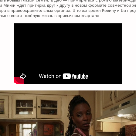
тать новым главой семьи, а Деб — примириться с ролью матери-оди
 Микки ждёт притирка друг к другу в новом формате совместной ж
ра в правоохранительных органах. В то же время Кевину и Ви пре
альше вести тяжёлую жизнь в привычном квартале.