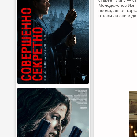
стареет, Липу — с
Молодожёнов Иэн и
неожиданная карье
готовы ли они и д