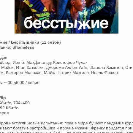
ие / Бесстыдники (11 сезон)
вание:
Shameless
едия
йлод, Иэн Б. МакДональд, Кристофер Чулак
. Мэйси, Итан Каткоски, Джереми Аллен Уайт, Шанола Хэмптон, Ст
ам, Камерон Монахэн, Майкл Патрик Макгилл, Ноэль Фишер.
 ~ 00:55:00 / серия
Rip
Кбит/с, 704x400
192 Кбит/с
серия
ров настигли новые испытания: пока в мире бушует пандемия кор
ивают богатые застройщики и прочие чужаки. Фрэнку придётся приз