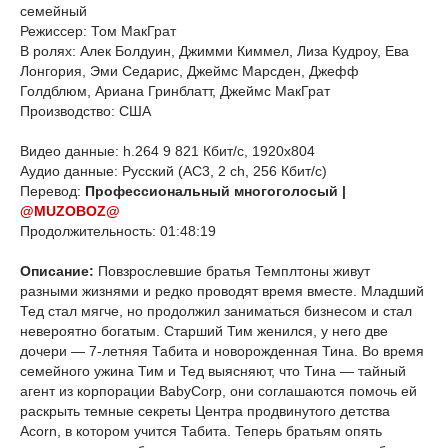
семейный
Режиссер: Том МакГрат
В ролях: Алек Болдуин, Джимми Киммел, Лиза Кудроу, Ева
Лонгория, Эми Седарис, Джеймс Марсден, Джефф
Голдблюм, Ариана Гринблатт, Джеймс МакГрат
Производство: США
Видео данные: h.264 9 821 Кбит/с, 1920x804
Аудио данные: Русский (AC3, 2 ch, 256 Кбит/с)
Перевод:
Профессиональный многоголосый |
@MUZOBOZ@
Продолжительность: 01:48:19
Описание:
Повзрослевшие братья Темплтоны живут
разными жизнями и редко проводят время вместе. Младший
Тед стал мягче, но продолжил заниматься бизнесом и стал
невероятно богатым. Старший Тим женился, у него две
дочери — 7-летняя Табита и новорожденная Тина. Во время
семейного ужина Тим и Тед выясняют, что Тина — тайный
агент из корпорации BabyCorp, они соглашаются помочь ей
раскрыть темные секреты Центра продвинутого детства
Acorn, в котором учится Табита. Теперь братьям опять