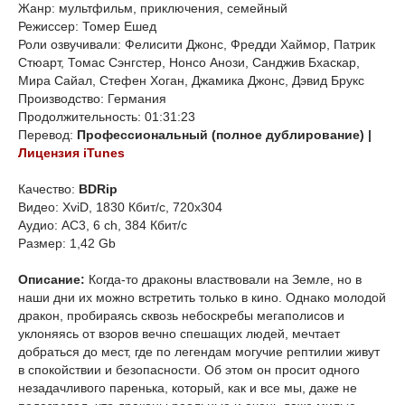
Жанр: мультфильм, приключения, семейный
Режиссер: Томер Ешед
Роли озвучивали: Фелисити Джонс, Фредди Хаймор, Патрик
Стюарт, Томас Сэнгстер, Нонсо Анози, Санджив Бхаскар,
Мира Сайал, Стефен Хоган, Джамика Джонс, Дэвид Брукс
Производство: Германия
Продолжительность: 01:31:23
Перевод:
Профессиональный (полное дублирование) |
Лицензия iTunes
Качество:
BDRip
Видео: XviD, 1830 Кбит/с, 720x304
Аудио: AC3, 6 ch, 384 Кбит/с
Размер: 1,42 Gb
Описание:
Когда-то драконы властвовали на Земле, но в
наши дни их можно встретить только в кино. Однако молодой
дракон, пробираясь сквозь небоскребы мегаполисов и
уклоняясь от взоров вечно спешащих людей, мечтает
добраться до мест, где по легендам могучие рептилии живут
в спокойствии и безопасности. Об этом он просит одного
незадачливого паренька, который, как и все мы, даже не