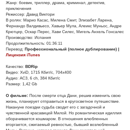
Жанр: боевик, триллер, драма, криминал, детектив,
приключения
Режиссер: Давид Виктори
В ролях: Марио Касас, Милена Смит, Элизабет Ларена,
Фернандо Валдивьесо, Хавьер Мула, Алеикс Муньос, Андре
Крютцер, Оскар Перес, Хави Силес, Мигель Анхель Гонсалес
Производство: Испания
Продолжительность: 01:36:11
Перевод:
Профессиональный (полное дублирование) |
Лицензия iTunes
Качество:
BDRip
Видео: XviD, 1715 Кбит/с, 704x400
Аудио: AC3, 6 ch, 384 Кбит/с
Размер: 1,42 Gb
О фильме:
После смерти отца Дани, решив изменить свою
жизнь, планирует отправиться в кругосветное путешествие.
Накануне поездки судьба сводит его с загадочной и
чувственной красавицей Милой. Но романтическая идиллия
оборачивается кошмаром. В отношения влюбленных
вторгается, сжигаемый ревностью, бывший возлюбленный