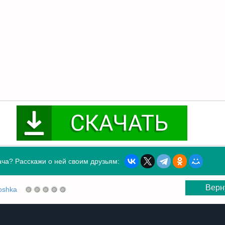
ча? Расскажи о ней своим друзьям:
Верн
oshka