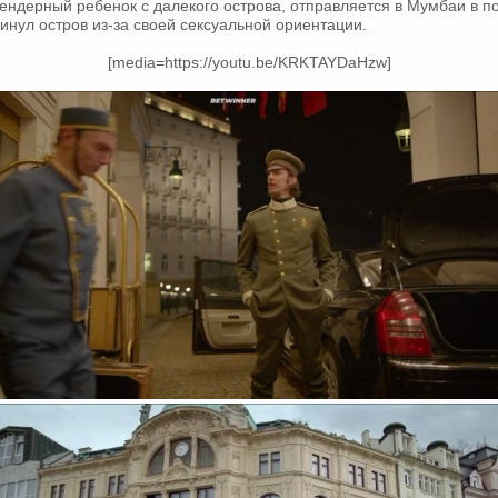
ендерный ребенок с далекого острова, отправляется в Мумбаи в п
кинул остров из-за своей сексуальной ориентации.
[media=https://youtu.be/KRKTAYDaHzw]