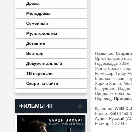
Драма
Мелодрама
Семейный
Мультфильмы
Детектив
Вестерн
Название:
Старши
Оригинальное наз
Документальный
Год выхода: 2019
Жанр: боевик, три
ТВ передачи
Режиссер: Гитху М
В ролях: Нэвин По
Скоро на сайте
Хариш Ханна, Мел
Выпущено: Индия
Продолжительность
Перевод:
Професс
ФИЛЬМЫ 4К
Качество:
WEB-DL
Видео: XviD,1453 К
Аудио: Русский (AC
Размер: 1.37 Gb