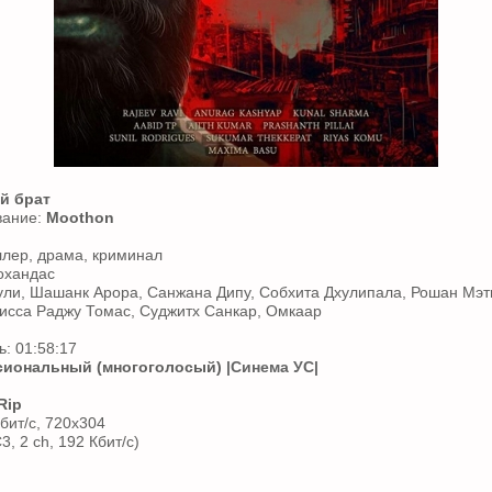
й брат
вание:
Moothon
ллер, драма, криминал
охандас
ули, Шашанк Арора, Санжана Дипу, Собхита Дхулипала, Рошан Мэт
исса Раджу Томас, Суджитх Санкар, Омкаар
: 01:58:17
иональный (многоголосый)
|Синема УС|
Rip
бит/с, 720x304
3, 2 ch, 192 Кбит/с)