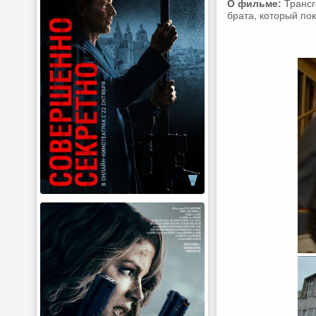
О фильме:
Трансг
брата, который по