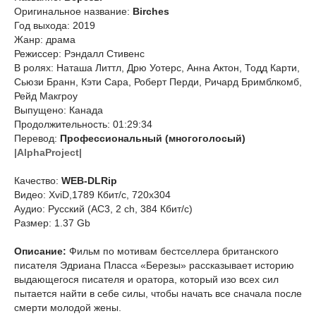
Оригинальное название:
Birches
Год выхода: 2019
Жанр: драма
Режиссер: Рэндалл Стивенс
В ролях: Наташа Литтл, Дрю Уотерс, Анна Актон, Тодд Карти,
Сьюзи Бранн, Кэти Сара, Роберт Перди, Ричард Бримблкомб,
Рейд Макгроу
Выпущено: Канада
Продолжительность: 01:29:34
Перевод:
Профессиональный (многоголосый)
|AlphaProject|
Качество:
WEB-DLRip
Видео: XviD,1789 Кбит/с, 720x304
Аудио: Русский (AC3, 2 ch, 384 Кбит/с)
Размер: 1.37 Gb
Описание:
Фильм по мотивам бестселлера британского
писателя Эдриана Пласса «Березы» рассказывает историю
выдающегося писателя и оратора, который изо всех сил
пытается найти в себе силы, чтобы начать все сначала после
смерти молодой жены.