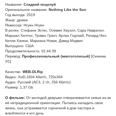
Название:
Сладкий поцелуй
Оригинальное название:
Nothing Like the Sun
Год выхода: 2019
Жанр: драма
Режиссер: Нгуен Нгуен
В ролях: Стефани Эстес, Оливия Хауэлл, Сара Навратил,
Маршал Хилтон, Трэвис Грант, Арлан Годтааб, Ричард Нил,
Келли Хэнкок, Мариана Новак, Дэвид Мэдвин
Выпущено: США
Продолжительность: 01:44:39
Перевод:
Профессиональный (многоголосый)
|Синема
УС|
Качество:
WEB-DLRip
Видео: XviD,1604 Кбит/с, 720x304
Аудио: Русский (AC3, 2 ch, 256 Кбит/с)
Размер: 1.37 Gb
О фильме:
От молодой девушки отворачивается семья из-за
её нетрадиционной ориентации. Пытаясь наладить свою
жизнь, она устраивается горничной в дом пастора и
влюбляется в его дочь.