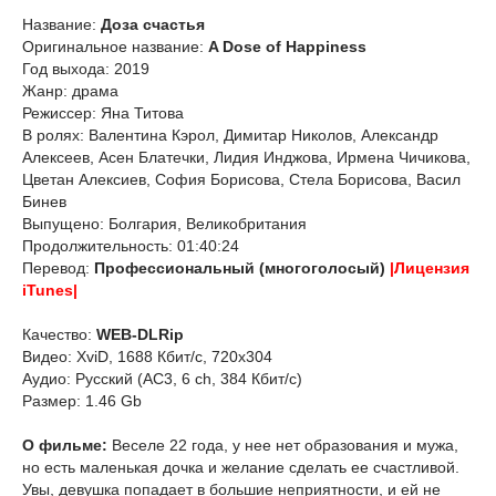
Название:
Доза счастья
Оригинальное название:
A Dose of Happiness
Год выхода: 2019
Жанр: драма
Режиссер: Яна Титова
В ролях: Валентина Кэрол, Димитар Николов, Александр
Алексеев, Асен Блатечки, Лидия Инджова, Ирмена Чичикова,
Цветан Алексиев, София Борисова, Стела Борисова, Васил
Бинев
Выпущено: Болгария, Великобритания
Продолжительность: 01:40:24
Перевод:
Профессиональный (многоголосый)
|Лицензия
iTunes|
Качество:
WEB-DLRip
Видео: XviD, 1688 Кбит/с, 720x304
Аудио: Русский (AC3, 6 ch, 384 Кбит/с)
Размер: 1.46 Gb
О фильме:
Веселе 22 года, у нее нет образования и мужа,
но есть маленькая дочка и желание сделать ее счастливой.
Увы, девушка попадает в большие неприятности, и ей не