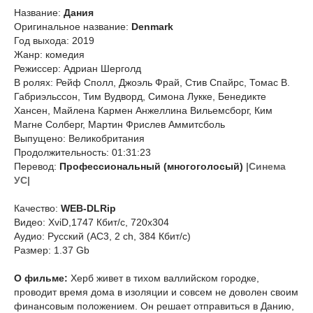
Название:
Дания
Оригинальное название:
Denmark
Год выхода: 2019
Жанр: комедия
Режиссер: Адриан Шерголд
В ролях: Рейф Сполл, Джоэль Фрай, Стив Спайрс, Томас В.
Габриэльссон, Тим Вудворд, Симона Лукке, Бенедикте
Хансен, Майлена Кармен Анжеллина Вильемсборг, Ким
Магне Солберг, Мартин Фрислев Аммитсболь
Выпущено: Великобритания
Продолжительность: 01:31:23
Перевод:
Профессиональный (многоголосый)
|Синема
УС|
Качество:
WEB-DLRip
Видео: XviD,1747 Кбит/с, 720x304
Аудио: Русский (AC3, 2 ch, 384 Кбит/с)
Размер: 1.37 Gb
О фильме:
Херб живет в тихом валлийском городке,
проводит время дома в изоляции и совсем не доволен своим
финансовым положением. Он решает отправиться в Данию,