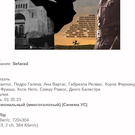
д
вание:
Sefarad
маэль
Сантос, Педро Гализа, Ана Варгас, Габриэла Релвас, Хорхе Фернанд
Фриаш, Хосе Нето, Симау Рамос, Диого Балестра
алия
: 01:35:23
иональный (многоголосый)
|Синема УС|
Rip
бит/с, 720x304
3, 2 ch, 384 Кбит/с)