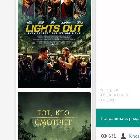
Понравилась разда
631
Kino