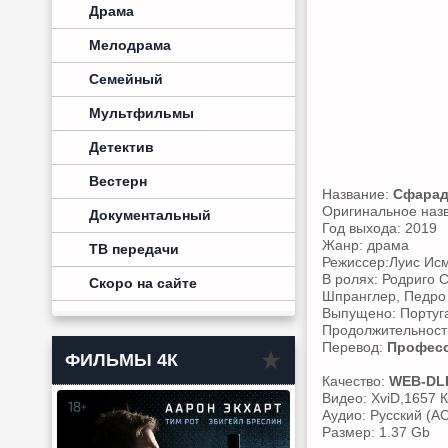
Драма
Мелодрама
Семейный
Мультфильмы
Детектив
Вестерн
Название:
Сфара
Оригинальное наз
Документальный
Год выхода: 2019
Жанр: драма
ТВ передачи
Режиссер:Луис Ис
В ролях: Родриго 
Скоро на сайте
Шпранглер, Педро 
Выпущено: Португ
Продолжительность
Перевод:
Професс
ФИЛЬМЫ 4К
Качество:
WEB-DL
Видео: XviD,1657 К
Аудио: Русский (AC
Размер: 1.37 Gb