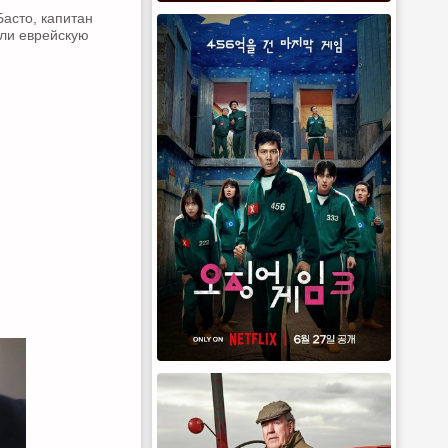
Басто, капитан
али еврейскую