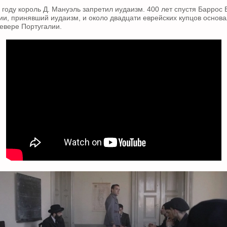
 году король Д. Мануэль запретил иудаизм. 400 лет спустя Баррос 
ии, принявший иудаизм, и около двадцати еврейских купцов основ
евере Португалии.