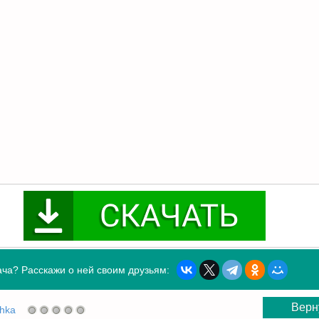
ча? Расскажи о ней своим друзьям:
Верн
shka