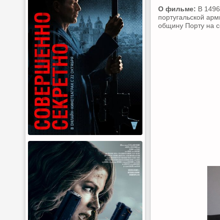
О фильме:
В 1496
португальской арм
общину Порту на с