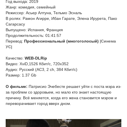
Год выхода: 2019
Жанр: комедия, семейный
Режиссер: Асьер Алтуна, Тельмо Эсналь
В ролях: Рамон Агирре, Ибан Гарате, Элена Ирурета, Пако
Сагарсасу
Выпущено: Испания, Франция
Продолжительность: 01:41:57
Перевод:
Профессиональный (многоголосый)
|Синема
УС|
Качество:
WEB-DLRip
Видео: XviD,1526 Кбит/с, 720x352
Аудио: Русский (AC3, 2 ch, 384 Кбит/с)
Размер: 1.37 Gb
О фильме:
Патрисио Эчебесте решает уйти с поста мэра из-
за проблем со здоровьем, но мало кто знает настоящую
причину. Всё меняется, когда его жена становится мэром и
переворачивает город вверх дном.