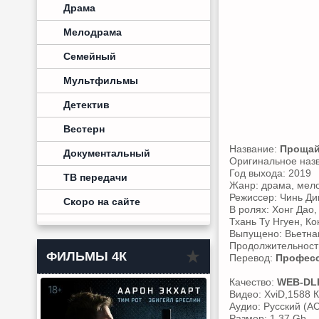
Драма
Мелодрама
Семейный
Мультфильмы
Детектив
Вестерн
Название:
Прощай
Документальный
Оригинальное наз
Год выхода: 2019
ТВ передачи
Жанр: драма, мел
Режиссер: Чинь Ди
Скоро на сайте
В ролях: Хонг Дао,
Тхань Ту Нгуен, Ко
Выпущено: Вьетн
Продолжительность
ФИЛЬМЫ 4К
Перевод:
Професс
Качество:
WEB-DL
Видео: XviD,1588 К
Аудио: Русский (AC
Размер: 1.37 Gb