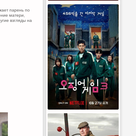
жает парень по
ение матери,
ругие взгляды на