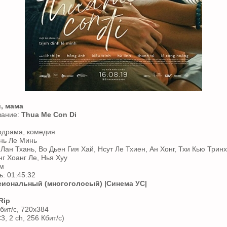
, мама
вание:
Thua Me Con Di
одрама, комедия
нь Ле Минь
 Лан Тхань, Во Дьен Гия Хай, Нсут Ле Тхиен, Ан Хонг, Тхи Кью Тринх
нг Хоанг Ле, Нья Хуу
ам
: 01:45:32
иональный (многоголосый)
|Синема УС|
Rip
бит/с, 720x384
3, 2 ch, 256 Кбит/с)