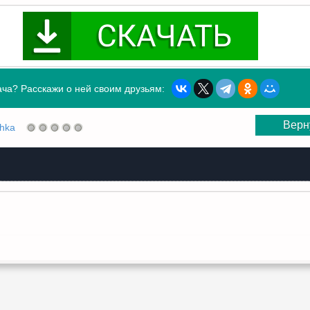
ча? Расскажи о ней своим друзьям:
Верн
shka