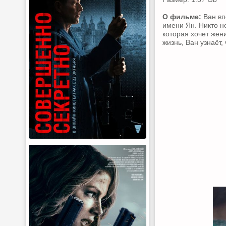
О фильме:
Ван вп
имени Ян. Никто н
которая хочет жени
жизнь, Ван узнаёт,