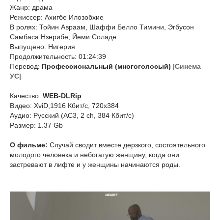
Жанр: драма
Режиссер: Ахигбе Илозобхие
В ролях: Тойин Авраам, Шаффи Белло Тимини, Эгбусон
Самбаса Нзерибе, Йеми Соладе
Выпущено: Нигерия
Продолжительность: 01:24:39
Перевод:
Профессиональный (многоголосый)
|Синема
УС|
Качество:
WEB-DLRip
Видео: XviD,1916 Кбит/с, 720x384
Аудио: Русский (AC3, 2 ch, 384 Кбит/с)
Размер: 1.37 Gb
О фильме:
Случай сводит вместе дерзкого, состоятельного
молодого человека и небогатую женщину, когда они
застревают в лифте и у женщины начинаются роды.