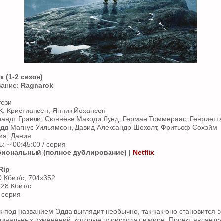
к (1-2 сезон)
вание:
Ragnarok
тези
Х. Кристиансен, Янник Йохансен
рандт Гравли, Сюннёве Макоди Лунд, Герман Томмераас, Генриетта
Одд Магнус Уильямсон, Давид Александр Шохолт, Фритьоф Сохэйм
ия, Дания
 ~ 00:45:00 / серия
иональный (полное дублирование) |
Netflix
Rip
0 Кбит/с, 704x352
128 Кбит/с
 серия
 под названием Эдда выглядит необычно, так как оно становится
инальных изменений, которые происходят в мире. Проект являет