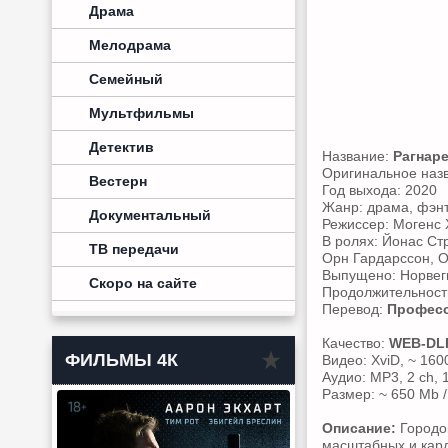
Драма
Мелодрама
Семейный
Мультфильмы
Детектив
Название:
Рагнаре
Оригинальное наз
Вестерн
Год выхода: 2020
Жанр: драма, фэн
Документальный
Режиссер: Могенс 
В ролях: Йонас Ст
ТВ передачи
Орн Гардарссон, 
Выпущено: Норвег
Скоро на сайте
Продолжительность:
Перевод:
Професс
Качество:
WEB-DL
ФИЛЬМЫ 4К
Видео: XviD, ~ 160
Аудио: MP3, 2 ch, 
Размер: ~ 650 Mb /
Описание:
Городок
масштабных и кард