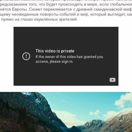
редсказанием того, что будет происходить в мире, если глобально
снётся Европы. Сюжет перекликается с древней скандинавской ми
щему неожиданные повороты событий и мир, который выглядит, ка
 прямо на глазах изумлённых зрителей.