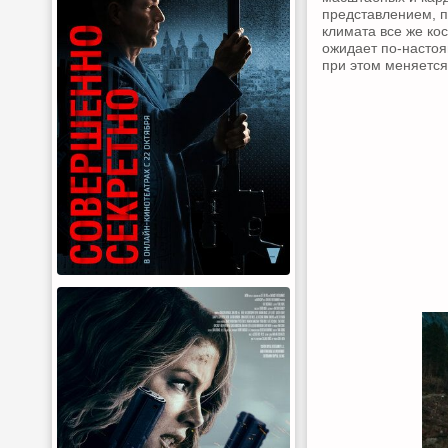
представлением, п
климата все же ко
ожидает по-настоя
при этом меняется