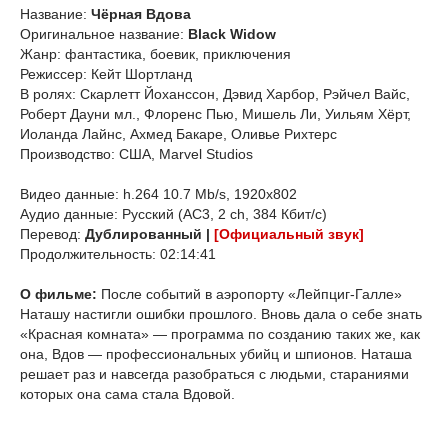
Название:
Чёрная Вдова
Оригинальное название:
Black Widow
Жанр: фантастика, боевик, приключения
Режиссер: Кейт Шортланд
В ролях: Скарлетт Йоханссон, Дэвид Харбор, Рэйчел Вайс,
Роберт Дауни мл., Флоренс Пью, Мишель Ли, Уильям Хёрт,
Иоланда Лайнс, Ахмед Бакаре, Оливье Рихтерс
Производство: США, Marvel Studios
Видео данные: h.264 10.7 Mb/s, 1920x802
Аудио данные: Русский (AC3, 2 ch, 384 Кбит/с)
Перевод:
Дублированный |
[Официальный звук]
Продолжительность: 02:14:41
О фильме:
После событий в аэропорту «Лейпциг-Галле»
Наташу настигли ошибки прошлого. Вновь дала о себе знать
«Красная комната» — программа по созданию таких же, как
она, Вдов — профессиональных убийц и шпионов. Наташа
решает раз и навсегда разобраться с людьми, стараниями
которых она сама стала Вдовой.