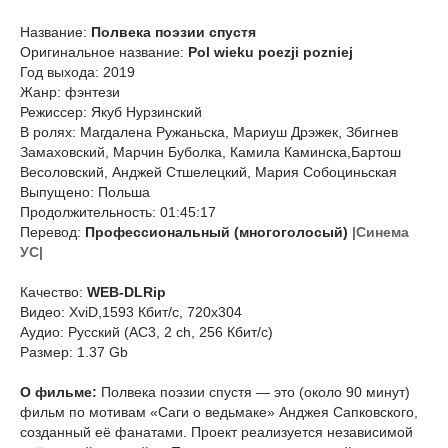
Название:
Полвека поэзии спустя
Оригинальное название:
Pol wieku poezji pozniej
Год выхода: 2019
Жанр: фэнтези
Режиссер: Якуб Нурзинский
В ролях: Магдалена Ружаньска, Мариуш Дрэжек, Збигнев
Замаховский, Марчин Буболка, Камила Каминска,Бартош
Весоловский, Анджей Стшелецкий, Мария Собоциньская
Выпущено: Польша
Продолжительность: 01:45:17
Перевод:
Профессиональный (многоголосый)
|Синема
УС|
Качество:
WEB-DLRip
Видео: XviD,1593 Кбит/с, 720x304
Аудио: Русский (AC3, 2 ch, 256 Кбит/с)
Размер: 1.37 Gb
О фильме:
Полвека поэзии спустя — это (около 90 минут)
фильм по мотивам «Саги о ведьмаке» Анджея Сапковского,
созданный её фанатами. Проект реализуется независимой