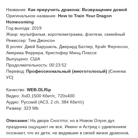
Название:
Как приручить дракона: Возвращение домой
Оригинальное название:
How to Train Your Dragon
Homecoming
Год выхода: 2019
Жанр: мультфильм, короткометражка, фэнтези, семейный
Режиссер: Тим Джонсон
В ролях: Джей Барушель, Джерард Батлер, Крэйг Фергюсон,
Америка Феррера, Кристофер Минц-Плассе
Выпущено: США
Продолжительность: 00:23:52
Перевод:
Профессиональный (многоголосый)
|Синема
УС|
Качество:
WEB-DLRip
Видео: XviD,1500 Кбит/с, 720x400
Аудио: Русский (AC3, 2 ch, 384 Кбит/с)
Размер: 323 Mb
Описание:
На дворе Сноглтог, но в Новом Олухе дух
праздника ощущают не все. Иккинг и Астрид с удивлением
осознают, что их дети, не видавшие в своей жизни драконов,