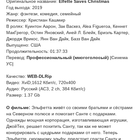
Оригинальное название:
Elfette Saves Christmas
Год выхода: 2019
Жанр: фэнтези, комедия, семейный
Режиссер: Кристиан Кашмир
В ролях: Куинтон Аарон, Зак Васкез, Alea Figueroa, Кеннет
МакГрегор, Остин Яновский, Аней Л. Блейк, Бриэль Картер,
Джордж Врикос, Янн Ван Дайк, Базз Ван Дайк
Выпущено: США
Продолжительность: 01:37:33
Перевод:
Профессиональный (многоголосый)
|Синема
УС|
Качество:
WEB-DLRip
Видео: XviD,1612 Кбит/с, 720x400
Аудио: Русский (AC3, 2 ch, 384 Кбит/с)
Размер: 1.37 Gb
О фильме:
Эльфетта живёт со своими братьями и сёстрами
на Северном полюсе и помогает Санте с подарками.
Однажды мощная корпорация, изготавливающая игрушки,
ДжойТех, решает похитить Санту, так как не может
конкурировать с щедрыми подарками от него. Теперь
Эльфетте, скромному эльфу, предстоит спасти Санту и